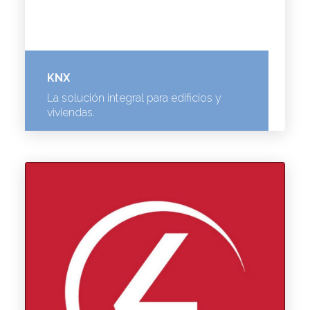
KNX
La solución integral para edificios y
viviendas.